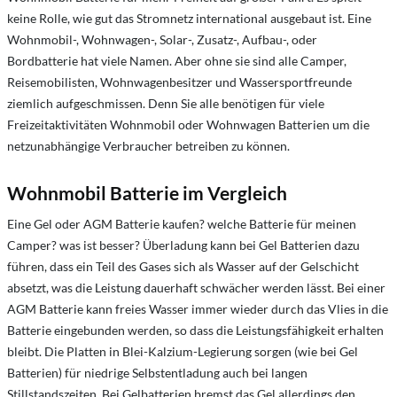
keine Rolle, wie gut das Stromnetz international ausgebaut ist. Eine
Wohnmobil-, Wohnwagen-, Solar-, Zusatz-, Aufbau-, oder
Bordbatterie hat viele Namen. Aber ohne sie sind alle Camper,
Reisemobilisten, Wohnwagenbesitzer und Wassersportfreunde
ziemlich aufgeschmissen. Denn Sie alle benötigen für viele
Freizeitaktivitäten Wohnmobil oder Wohnwagen Batterien um die
netzunabhängige Verbraucher betreiben zu können.
Wohnmobil Batterie im Vergleich
Eine Gel oder AGM Batterie kaufen? welche Batterie für meinen
Camper? was ist besser? Überladung kann bei Gel Batterien dazu
führen, dass ein Teil des Gases sich als Was­ser auf der Gelschicht
absetzt, was die Leistung dauerhaft schwächer werden lässt. Bei einer
AGM Batterie kann freies Wasser immer wieder durch das Vlies in die
Batterie eingebunden werden, so dass die Leistungsfähigkeit erhalten
bleibt. Die Platten in Blei-Kalzium-Legierung sorgen (wie bei Gel
Batterien) für niedrige Selbstentladung auch bei langen
Stillstandszeiten. Bei Gelbatterien bremst das Gel allerdings den