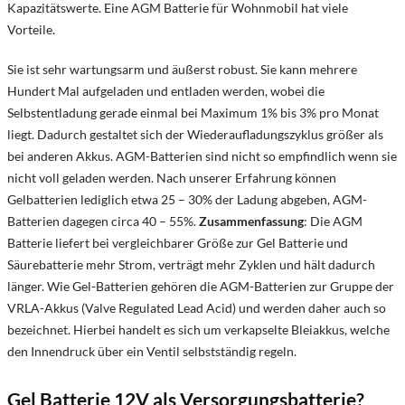
Kapazitätswerte. Eine AGM Batterie für Wohnmobil hat viele
Vorteile.
Sie ist sehr wartungsarm und äußerst robust. Sie kann mehrere
Hundert Mal aufgeladen und entladen werden, wobei die
Selbstentladung gerade einmal bei Maximum 1% bis 3% pro Monat
liegt. Dadurch gestaltet sich der Wiederaufladungszyklus größer als
bei anderen Akkus. AGM-Batterien sind nicht so empfindlich wenn sie
nicht voll geladen werden. Nach unserer Erfahrung können
Gelbatterien lediglich etwa 25 – 30% der Ladung abgeben, AGM-
Batterien dagegen circa 40 – 55%.
Zusammenfassung
: Die AGM
Batterie liefert bei vergleichbarer Größe zur Gel Batterie und
Säurebatterie mehr Strom, verträgt mehr Zyklen und hält dadurch
länger. Wie Gel-Batterien gehören die AGM-Batterien zur Gruppe der
VRLA-Akkus (Valve Regulated Lead Acid) und werden daher auch so
bezeichnet. Hierbei handelt es sich um verkapselte Bleiakkus, welche
den Innendruck über ein Ventil selbstständig regeln.
Gel Batterie 12V als Versorgungsbatterie?