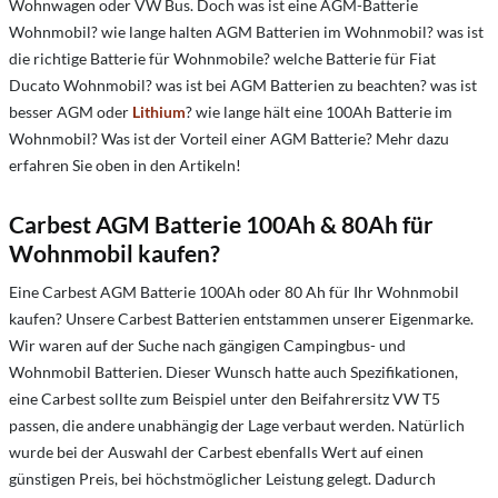
Wohnwagen oder VW Bus. Doch w
as ist eine AGM-Batterie
Wohnmobil?
w
ie lange halten AGM Batterien im Wohnmobil?
w
as ist
die richtige Batterie für Wohnmobile?
w
elche Batterie für Fiat
Ducato Wohnmobil?
w
as ist bei AGM Batterien zu beachten?
w
as ist
besser AGM oder
Lithium
?
w
ie lange hält eine 100Ah Batterie im
Wohnmobil?
Was ist der Vorteil einer AGM Batterie? Mehr dazu
erfahren Sie oben in den Artikeln!
Carbest AGM Batterie 100Ah & 80Ah für
Wohnmobil kaufen?
Eine Carbest AGM Batterie 100Ah oder 80 Ah für Ihr Wohnmobil
kaufen? Unsere Carbest Batterien entstammen unserer Eigenmarke.
Wir waren auf der Suche nach gängigen Campingbus- und
Wohnmobil Batterien. Dieser Wunsch hatte auch Spezifikationen,
eine Carbest sollte zum Beispiel unter den Beifahrersitz VW T5
passen, die andere unabhängig der Lage verbaut werden. Natürlich
wurde bei der Auswahl der Carbest ebenfalls Wert auf einen
günstigen Preis, bei höchstmöglicher Leistung gelegt. Dadurch