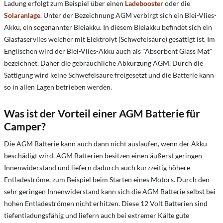
Ladung erfolgt zum Beispiel über einen
Ladebooster
oder die
Solaranlage
. Unter der Bezeichnung AGM verbirgt sich ein Blei-Vlies-
Akku, ein sogenannter Bleiakku. In diesem Bleiakku befindet sich ein
Glasfaservlies welcher mit Elektrolyt (Schwefelsäure) gesättigt ist. Im
Englischen wird der Blei-Vlies-Akku auch als "Absorbent Glass Mat"
bezeichnet. Daher die gebräuchliche Abkürzung AGM. Durch die
Sättigung wird keine Schwefelsäure freigesetzt und die Batterie kann
so in allen Lagen betrieben werden.
Was ist der Vorteil einer AGM Batterie für
Camper?
Die AGM Batterie kann auch dann nicht auslaufen, wenn der Akku
beschädigt wird. AGM Batterien besitzen einen äußerst geringen
Innenwiderstand und liefern dadurch auch kurzzeitig höhere
Entladeströme, zum Beispiel beim Starten eines Motors. Durch den
sehr geringen Innenwiderstand kann sich die AGM Batterie selbst bei
hohen Entladeströmen nicht erhitzen. Diese 12 Volt Batterien sind
tiefentladungsfähig und liefern auch bei extremer Kälte gute