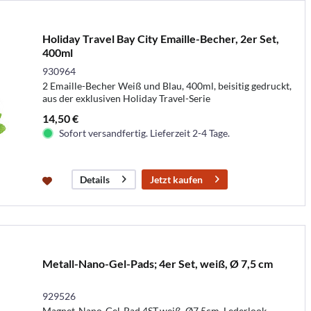
Holiday Travel Bay City Emaille-Becher, 2er Set,
400ml
930964
2 Emaille-Becher Weiß und Blau, 400ml, beisitig gedruckt,
aus der exklusiven Holiday Travel-Serie
14,50 €
Sofort versandfertig. Lieferzeit 2-4 Tage.
Jetzt kaufen
Details
Metall-Nano-Gel-Pads; 4er Set, weiß, Ø 7,5 cm
929526
Magnet-Nano-Gel-Pad,4ST,weiß, Ø7,5cm, Lederlook