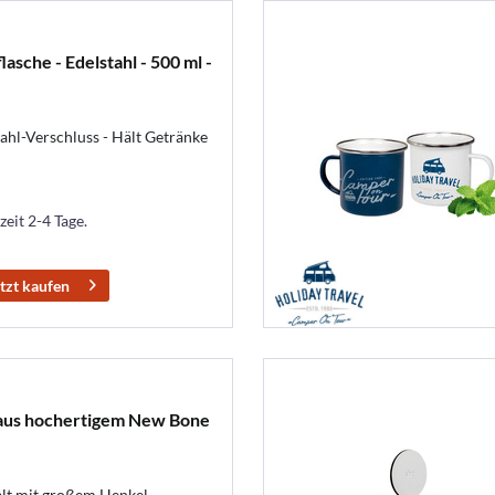
asche - Edelstahl - 500 ml -
hl-Verschluss - Hält Getränke
zeit 2-4 Tage.
tzt kaufen
aus hochertigem New Bone
alt mit großem Henkel