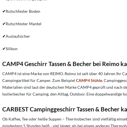
✔
Rutschfester Boden
✔
Rutschfester Mantel
✔
Auslaufsicher
✔
Silikon
CAMP4 Geschirr Tassen & Becher bei Reimo k
CAMP4 ist eine Marke von REIMO.
Reimo ist seit über 40 Jahren I
Campingartikel für Camper. Zum Beispiel
CAMP4 Stühle
, Campingges
Materialien sind laut der deutschen Marke CAMP4 geprüft und nach den
Isolierbecher für Camping, den Alltag, Outdoor. Eine doppelwandige Iso
CARBEST Campinggeschirr Tassen & Becher ka
Ob Kaffee, Tee oder heiße Suppen – Thermobecher sind vielfältig eins
mindestens 5 Stunden heiß - viel länger als bei einem anderen Thermo