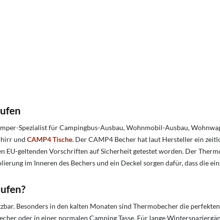
aufen
hr Camper-Spezialist für Campingbus-Ausbau, Wohnmobil-Ausbau, Woh
chirr und
CAMP4 Tische
.
Der CAMP4 Becher hat laut Hersteller ein zeit
 EU-geltenden Vorschriften auf Sicherheit getestet worden. Der Thermob
lierung im Inneren des Bechers und ein Deckel sorgen dafür, dass die ein
ufen?
etzbar. Besonders in den kalten Monaten sind Thermobecher die perfekten
becher oder in einer normalen Camping Tasse. Für lange Winterspazierg