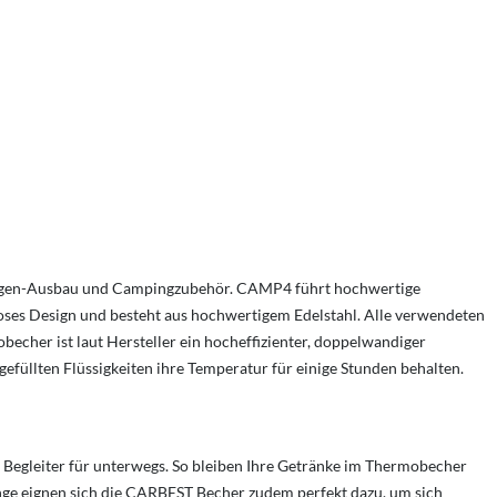
nwagen-Ausbau und Campingzubehör. CAMP4
führt hochwertige
loses Design und besteht aus hochwertigem Edelstahl. Alle verwendeten
echer ist laut Hersteller ein hocheffizienter, doppelwandiger
gefüllten Flüssigkeiten ihre Temperatur für einige Stunden behalten.
 Begleiter für unterwegs. So bleiben Ihre Getränke im Thermobecher
änge eignen sich die CARBEST Becher zudem perfekt dazu, um sich