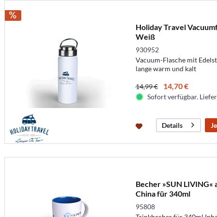
Holiday Travel Vacuumfl
Weiß
930952
Vacuum-Flasche mit Edelsta
lange warm und kalt
14,70 €
14,99 €
Sofort verfügbar. Liefer
Je
Details
Becher »SUN LIVING« 
China für 340ml
95808
Trinkbecher für 340ml Inh