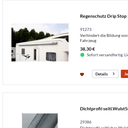
Regenschutz Drip Stop
91273
Verhindert die Bildung vo
Fahrzeug
38,30 €
Sofort versandfertig. Li
Je
Details
Dichtprofil seitl.Wulst
29386
Dichtprofil seitlicher Wuls