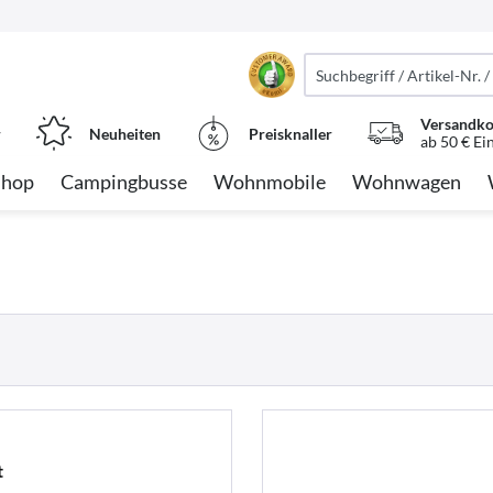
Versandko
r
Neuheiten
Preisknaller
ab 50 € Ei
Shop
Campingbusse
Wohnmobile
Wohnwagen
t