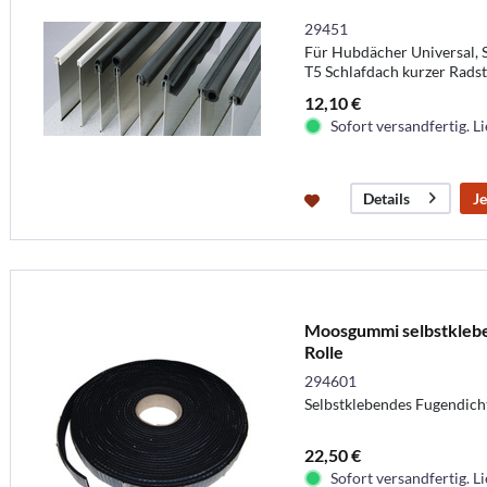
29451
Für Hubdächer Universal, S
T5 Schlafdach kurzer Radst
weitere
12,10 €
Sofort versandfertig. Li
Je
Details
Moosgummi selbstkleb
Rolle
294601
Selbstklebendes Fugendic
22,50 €
Sofort versandfertig. Li