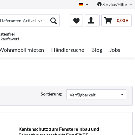
Service/Hilfe
German
0,00 €
stenfrei
nkaufswert *
Wohnmobil mieten
Händlersuche
Blog
Jobs
Sortierung:
Kantenschutz zum Fenstereinbau und
Fahrerhausausschnitt EasyFit T5