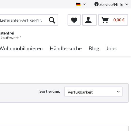
Service/Hilfe
German
0,00 €
stenfrei
nkaufswert *
Wohnmobil mieten
Händlersuche
Blog
Jobs
Sortierung: