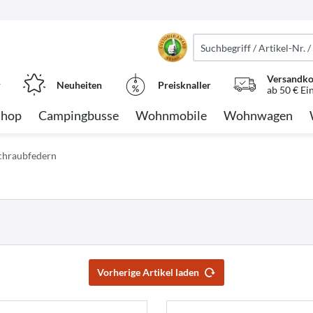
Versandko
r
Neuheiten
Preisknaller
ab 50 € Ei
Shop
Campingbusse
Wohnmobile
Wohnwagen
Schraubfedern
Vorherige Artikel laden