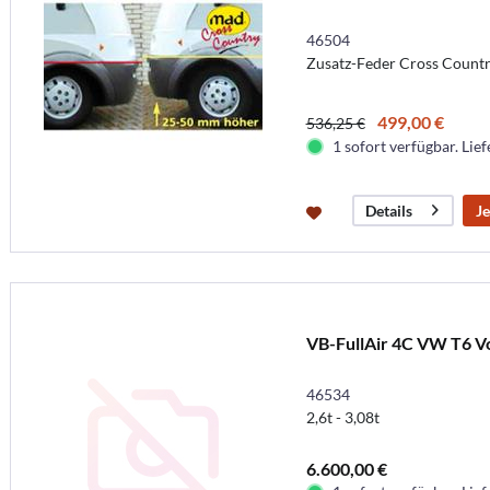
46504
Zusatz-Feder Cross Count
499,00 €
536,25 €
1 sofort verfügbar. Lief
Je
Details
VB-FullAir 4C VW T6 V
46534
2,6t - 3,08t
6.600,00 €