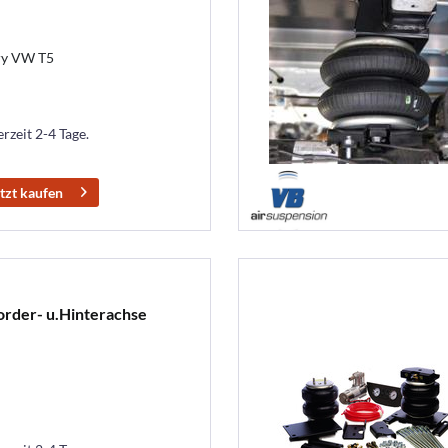
ry VW T5
erzeit 2-4 Tage.
tzt kaufen
order- u.Hinterachse