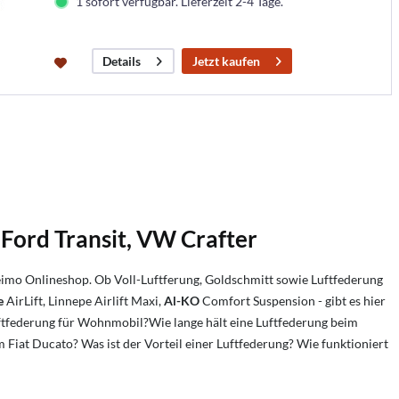
1 sofort verfügbar. Lieferzeit 2-4 Tage.
Jetzt kaufen
Details
Ford Transit, VW Crafter
eimo Onlineshop. Ob Voll-Luftferung, Goldschmitt sowie Luftfederung
e
AirLift, Linnepe Airlift Maxi,
Al-KO
Comfort Suspension - gibt es hier
uftfederung für Wohnmobil?
Wie lange hält eine Luftfederung beim
m Fiat Ducato?
Was ist der Vorteil einer Luftfederung?
Wie funktioniert