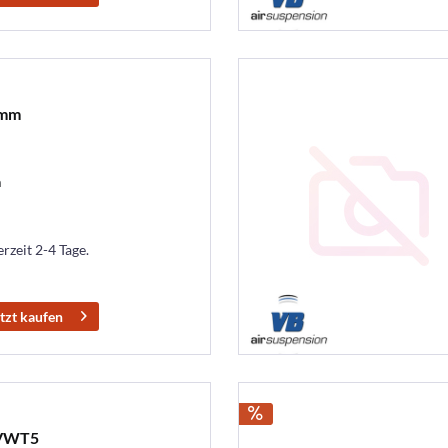
6mm
m
erzeit 2-4 Tage.
tzt kaufen
.VWT5