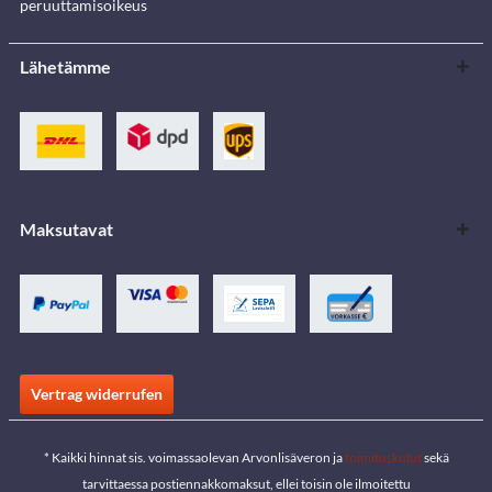
peruuttamisoikeus
Lähetämme
Maksutavat
Vertrag widerrufen
* Kaikki hinnat sis. voimassaolevan Arvonlisäveron ja
toimituskulut
sekä
tarvittaessa postiennakkomaksut, ellei toisin ole ilmoitettu