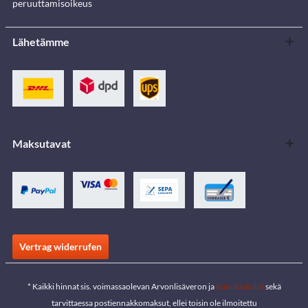
peruuttamisoikeus
Lähetämme
Maksutavat
Vertrag widerrufen
* Kaikki hinnat sis. voimassaolevan Arvonlisäveron ja
toimituskulut
sekä
tarvittaessa postiennakkomaksut, ellei toisin ole ilmoitettu