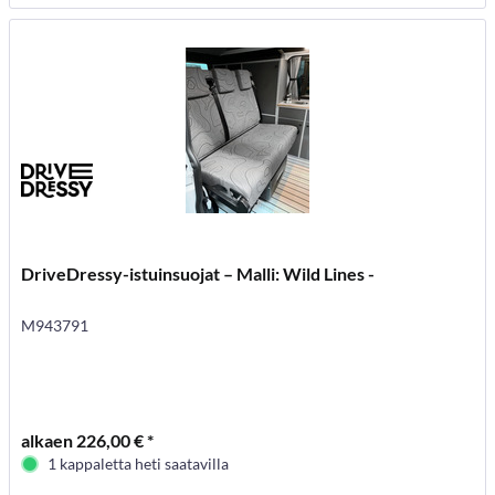
DriveDressy-istuinsuojat – Malli: Wild Lines -
M943791
alkaen 226,00 € *
1 kappaletta heti saatavilla