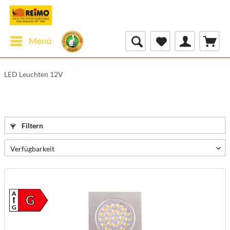
Menü
LED Leuchten 12V
Filtern
A
G
G