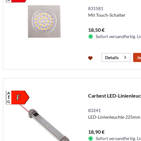
831581
Mit Touch-Schalter
18,50 €
Sofort versandfertig. Li
Je
Details
A
Carbest LED-Linienleu
F
G
83241
LED-Linienleuchte 225mm m
18,90 €
Sofort versandfertig. Li