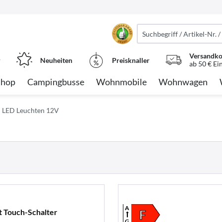
Versandko
r
Neuheiten
Preisknaller
ab 50 € Ei
Shop
Campingbusse
Wohnmobile
Wohnwagen
LED Leuchten 12V
A
t Touch-Schalter
F
G