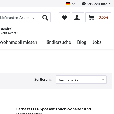
Service/Hilfe
German
0,00 €
stenfrei
nkaufswert *
Wohnmobil mieten
Händlersuche
Blog
Jobs
Sortierung:
Carbest LED-Spot mit Touch-Schalter und
Lampenschirm