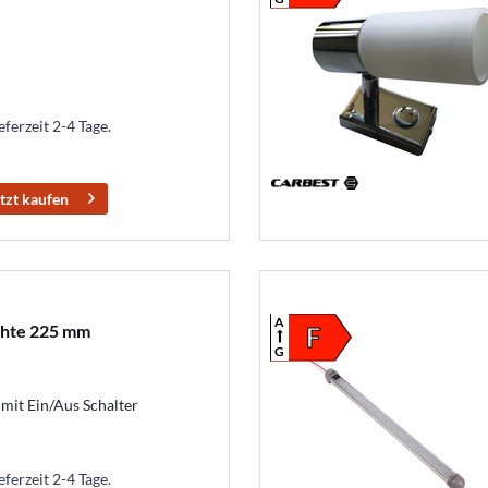
eferzeit 2-4 Tage.
tzt kaufen
A
chte 225 mm
F
G
it Ein/Aus Schalter
eferzeit 2-4 Tage.