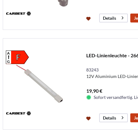
Je
Details
A
LED-Linienleuchte - 2
F
G
83243
12V Aluminium LED-Linienl
19,90 €
Sofort versandfertig. Li
Je
Details