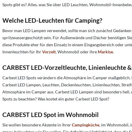
Spots gibt es? Alles, was Sie über LED Leuchten, Wohnmobil-Innenbel
Welche LED-Leuchten für Camping?
Bevor man LED Lampen verwendet, sollte man sich zunächst Gedanken üb
spritzwassergeschützt sein. Für Außenwände und Dächer benötigen Sie Ge
diese Produkte eher für den Einsatz in einem Eingangsbereich oder un
Innenleuchten für Ihr
Vorzelt
, Wohnmobil oder ihre
Markise
.
CARBEST LED-Vorzeltleuchte, Linienleuchte 
Carbest LED Spots verändern die Atmosphäre im Camper maßgeblich. Den
Carbest LED Lampen, Leuchten, Deckenleuchten, Linienleuchten, Stre
Atmosphäre im Camper aus. Carbest LED Lampen sind besonders hell, 
Spots zu beachten?
Was kostet ein guter Carbest LED Spot?
CARBEST LED Spot im Wohnmobil
Sie wollen besondere Akzente in ihrer
Campingküche
, im Wohnmobil, i
genau beleuchten wie Sie wollen. Ein definitives Highlight ist, dass die