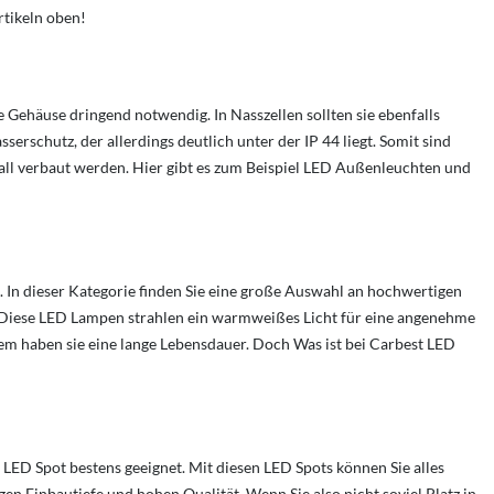
rtikeln oben!
Gehäuse dringend notwendig. In Nasszellen sollten sie ebenfalls
rschutz, der allerdings deutlich unter der IP 44 liegt. Somit sind
all verbaut werden. Hier gibt es zum Beispiel LED Außenleuchten und
In dieser Kategorie finden Sie eine große Auswahl an hochwertigen
 Diese LED Lampen strahlen ein warmweißes Licht für eine angenehme
em haben sie eine lange Lebensdauer. Doch
Was ist bei Carbest LED
LED Spot bestens geeignet. Mit diesen LED Spots können Sie alles
gen Einbautiefe und hohen Qualität. Wenn Sie also nicht soviel Platz in