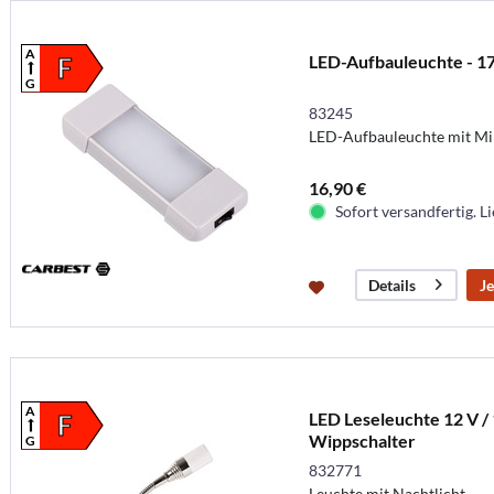
A
LED-Aufbauleuchte - 1
F
G
83245
LED-Aufbauleuchte mit Mi
16,90 €
Sofort versandfertig. Li
Je
Details
A
LED Leseleuchte 12 V /
F
Wippschalter
G
832771
Leuchte mit Nachtlicht