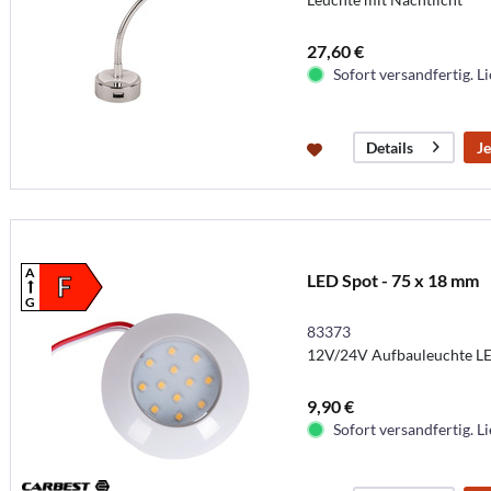
27,60 €
Sofort versandfertig. Li
Je
Details
A
LED Spot - 75 x 18 mm
F
G
83373
12V/24V Aufbauleuchte L
9,90 €
Sofort versandfertig. Li