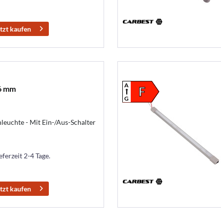
tzt kaufen
A
66 mm
F
G
euchte - Mit Ein-/Aus-Schalter
eferzeit 2-4 Tage.
tzt kaufen