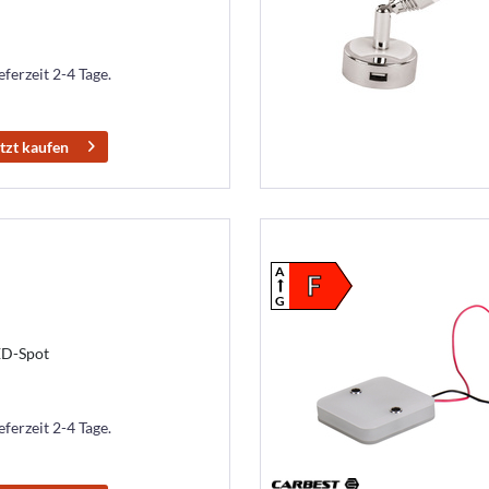
eferzeit 2-4 Tage.
tzt kaufen
A
F
G
ED-Spot
eferzeit 2-4 Tage.