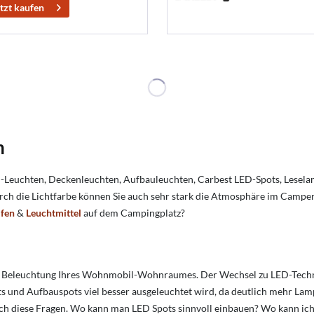
tzt kaufen
n
hten, Deckenleuchten, Aufbauleuchten, Carbest LED-Spots, Leselampen
rch die Lichtfarbe können Sie auch sehr stark die Atmosphäre im Campe
ifen
&
Leuchtmittel
auf dem Campingplatz?
e Beleuchtung Ihres Wohnmobil-Wohnraumes. Der Wechsel zu LED-Technik 
und Aufbauspots viel besser ausgeleuchtet wird, da deutlich mehr Lampe
ich diese Fragen.
Wo kann man LED Spots sinnvoll einbauen?
Wo kann ich