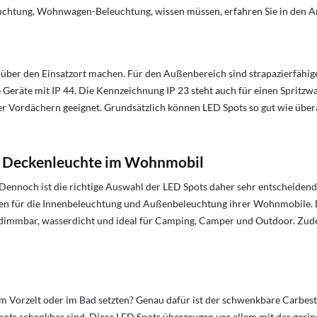
euchtung, Wohnwagen-Beleuchtung, wissen müssen, erfahren Sie in den A
er den Einsatzort machen. Für den Außenbereich sind strapazierfähige 
räte mit IP 44. Die Kennzeichnung IP 23 steht auch für einen Spritzwasse
ter Vordächern geeignet. Grundsätzlich können LED Spots so gut wie über
& Deckenleuchte im Wohnmobil
noch ist die richtige Auswahl der LED Spots daher sehr entscheidend. 
ifen für die Innenbeleuchtung und Außenbeleuchtung ihrer Wohnmobile.
dimmbar, wasserdicht und ideal für Camping, Camper und Outdoor. Zud
m Vorzelt oder im Bad setzten? Genau dafür ist der schwenkbare Carbest 
 Spots schenkbar sind. Diese LED Spots überzeugen vor allem mit der gerin