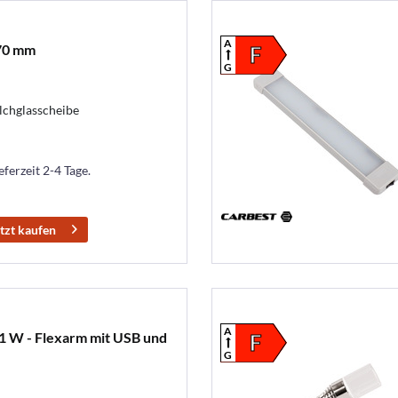
A
70 mm
F
G
lchglasscheibe
eferzeit 2-4 Tage.
tzt kaufen
A
 1 W - Flexarm mit USB und
F
G